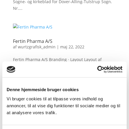
Sogne- og kirkeblad for Dover-Alling-Tulstrup Sogn.
Nr....
Fertin Pharma A/S
af
wurtzgrafisk_admin
|
maj 22, 2022
Fertin Pharma A/S Branding · Layout Layout af
Tabletten...
Denne hjemmeside bruger cookies
Steno Diabetes Center Odense, OUH
Vi bruger cookies til at tilpasse vores indhold og
af
wurtzgrafisk_admin
|
maj 22, 2022
annoncer, til at vise dig funktioner til sociale medier og til
at analysere vores trafik.
Steno Diabetes Center Odense, OUH Branding ·
Display løsninger Design af roll-ups, popup-vægge