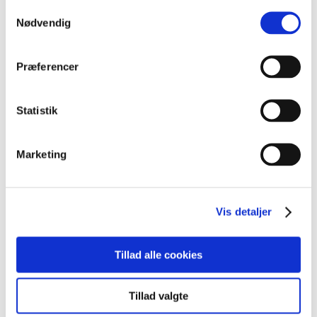
samt “ønsketræ” til den årlige
Samtykkevalg
Brugerinddragelsesdag i Kolding i November...
Nødvendig
« Gamle poster
Næste poster »
Præferencer
Statistik
Seneste indlæg
Kontakt 2
Marketing
Hello world!
Seneste kommentarer
Vis detaljer
Mr WordPress
til
Hello world!
Tillad alle cookies
Arkiver
august 2020
Tillad valgte
maj 2016