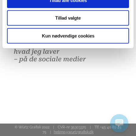
Tillad alle cookies
helene@wurtzgrafisk.dk
– og du er et skridt nærmere
en løsning.
Tillad valgte
Kun nødvendige cookies
Lær mig bedre at kende
og se
hvad jeg laver
–
på de sociale medier
© Würtz Grafisk 2022 | CVR-nr 35303375 | Tlf. +45 40 89 45
75 |
helene@wurtzgrafisk.dk