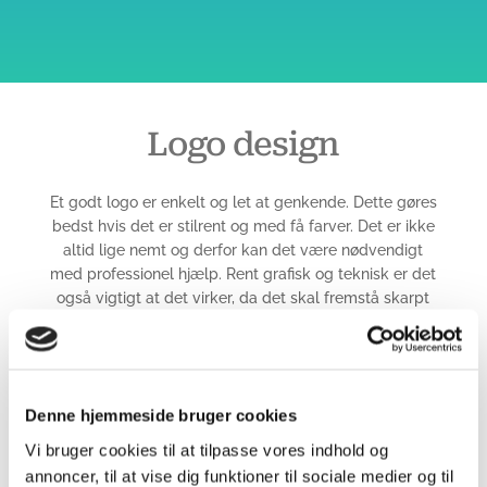
Logo design
Et godt logo er enkelt og let at genkende. Dette gøres
bedst hvis det er stilrent og med få farver. Det er ikke
altid lige nemt og derfor kan det være nødvendigt
med professionel hjælp. Rent grafisk og teknisk er det
også vigtigt at det virker, da det skal fremstå skarpt
på alle platforme f.eks. tryk og på nettet. Måske bliver
det nødvendigt at kunne skalere det op på en facade
el.lign. Prisen nedenfor er begrænset til de nævnte
kriterier, hvis der er brug for flere korrekturgange eller
Denne hjemmeside bruger cookies
lign, så rettes prisen til.
Vi bruger cookies til at tilpasse vores indhold og
Fra 2.700,-
annoncer, til at vise dig funktioner til sociale medier og til