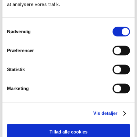
at analysere vores trafik.
DKK excl. moms
En »Logo-pakke« kan
for eksempel
bestå af:
Samtykkevalg
Nødvendig
Logo i farve og sort/hvid
1-2 design udkast
Præferencer
3 korrekturgange
Logo til print og digitalt brug som png, vektor pdf og
Statistik
eps
Favicon til hjemmeside
Marketing
Jeg har lavet nogle logo pakker for at dække
forskellige behov. En logo pakke er ikke nødvendigvis
lige netop det du har brug for.
Vis detaljer
Kontakt mig
for et tilbud tilpasset netop dit behov og
budget
Tillad alle cookies