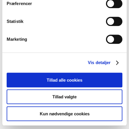
Præferencer
4.700,-
DKK excl. moms
Statistik
Marketing
Logo i farve, sort/hvid og negativ (til brug på mørk
baggrund)
Vis detaljer
1-2 udkast
4 korrekturgange
Tillad alle cookies
Logo til print og digitalt brug som jpg, png, vektor pdf,
eps og ai
Tillad valgte
Favicon til hjemmeside
Design af visitkort
Kun nødvendige cookies
Powerpoint eller Keynote skabelon