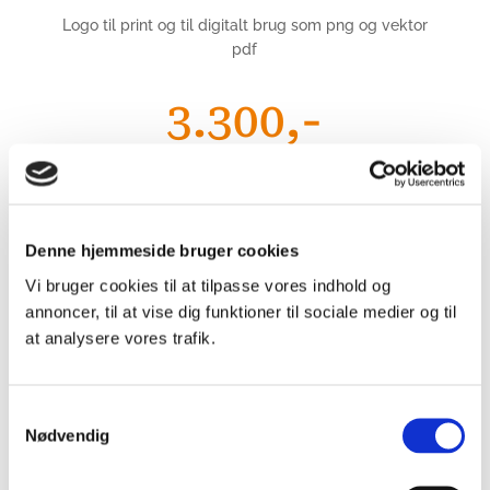
Logo til print og til digitalt brug som png og vektor
pdf
3.300,-
DKK excl. moms
Denne hjemmeside bruger cookies
Logo i farve og sort/hvid
Vi bruger cookies til at tilpasse vores indhold og
1-2 udkast
annoncer, til at vise dig funktioner til sociale medier og til
at analysere vores trafik.
3 korrekturgange
Logo til print og digitalt brug som png, vektor pdf og
eps
Samtykkevalg
Nødvendig
Favicon til hjemmeside