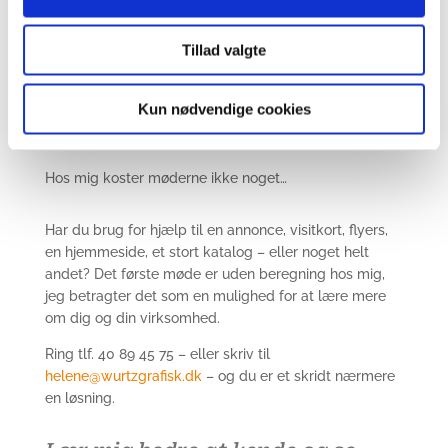
© Würtz Grafisk 2022 | CVR-nr 35303375 | Tlf.
+45 40 89 45 75 |
helene@wurtzgrafisk.dk
Tillad valgte
Kun nødvendige cookies
Hos mig koster møderne ikke noget…
Har du brug for hjælp til en annonce, visitkort, flyers,
en hjemmeside, et stort katalog – eller noget helt
andet? Det første møde er uden beregning hos mig,
jeg betragter det som en mulighed for at lære mere
om dig og din virksomhed.
Ring tlf. 40 89 45 75 – eller skriv til
helene@wurtzgrafisk.dk
– og du er et skridt nærmere
en løsning.