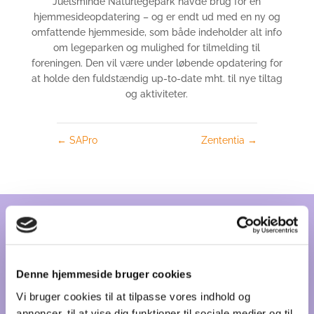
Juelsminde Naturlegepark havde brug for en
hjemmesideopdatering – og er endt ud med en ny og
omfattende hjemmeside, som både indeholder alt info
om legeparken og mulighed for tilmelding til
foreningen. Den vil være under løbende opdatering for
at holde den fuldstændig up-to-date mht. til nye tiltag
og aktiviteter.
←
SAPro
Zententia
→
Hos mig koster
møderne ikke noget…
Denne hjemmeside bruger cookies
Har du brug for hjælp til en annonce, visitkort, flyers,
Vi bruger cookies til at tilpasse vores indhold og
en hjemmeside, et stort katalog – eller noget helt
annoncer, til at vise dig funktioner til sociale medier og til
andet? Det første møde er helt gratis hos mig, jeg