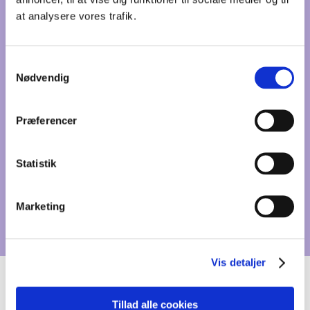
betragter det som en mulighed for at lære mere om
at analysere vores trafik.
dig og din virksomhed.
Ring tlf. 40 89 45 75 – eller skriv til
Samtykkevalg
helene@wurtzgrafisk.dk
– og du er et skridt nærmere
Nødvendig
en løsning.
Præferencer
Lær mig bedre at kende
og se hvad jeg laver
på
de sociale medier
Statistik
Marketing
Vis detaljer
Tillad alle cookies